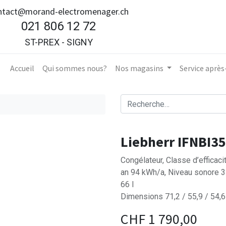
ntact@morand-electromenager.ch
021 806 12 72
ST-PREX - SIGNY
Accueil​
Qui sommes nous?
Nos magasins
Service aprè
Liebherr IFNBI3
Congélateur, Classe d’efficac
an 94 kWh/a, Niveau sonore 
66 l
Dimensions 71,2 / 55,9 / 54,
CHF
1 790,00