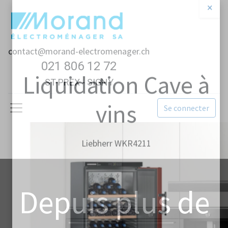
×
contact@morand-electromenager.ch
021 806 12 72
ST-PREX - SIGNY
Liquidation Cave à
Se connecter
vins
Liebherr WKR4211
Depuis plus de