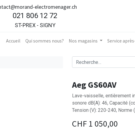
ntact@morand-electromenager.ch
021 806 12 72
ST-PREX - SIGNY
Accueil​
Qui sommes nous?
Nos magasins
Service aprè
Aeg GS60AV
Lave-vaisselle, entièrement in
sonore dB(A): 46, Capacité (c
Tension (V): 220-240, Norme 
CHF
1 050,00