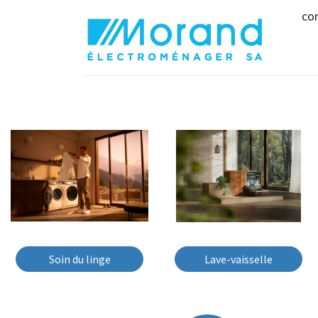
co
Soin du linge
Lave-vaisselle