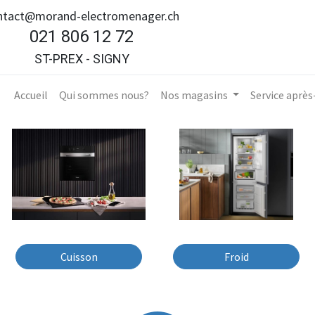
ntact@morand-electromenager.ch
021 806 12 72
ST-PREX - SIGNY
Accueil​
Qui sommes nous?
Nos magasins
Service aprè
Cuisson
Froid