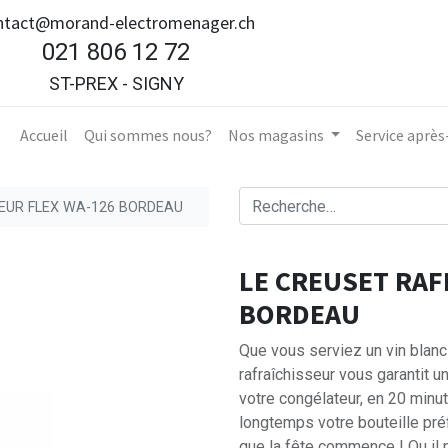
ntact@morand-electromenager.ch
021 806 12 72
ST-PREX - SIGNY
Accueil​
Qui sommes nous?
Nos magasins
Service aprè
EUR FLEX WA-126 BORDEAU
LE CREUSET RAF
BORDEAU
Que vous serviez un vin blanc
rafraîchisseur vous garantit u
votre congélateur, en 20 minute
longtemps votre bouteille pr
que la fête commence ! Ou il 