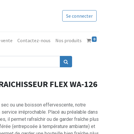
Se connecter
0
s-vente
Contactez-nous
Nos produits
RAICHISSEUR FLEX WA-126
 sec ou une boisson effervescente, notre
n service irréprochable. Placé au préalable dans
s, il permet rafraîchir ou de garder fraîche plus
éférée (entreposée à température ambiante) et
permet de garder une bouteille bien fraîche plus