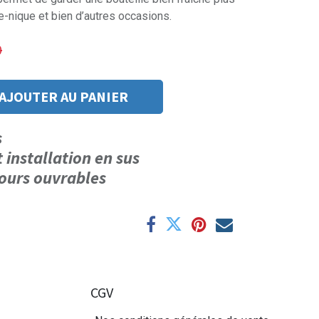
e-nique et bien d’autres occasions.
0
AJOUTER AU PANIER
us
t installation en sus
 jours ouvrables
CGV