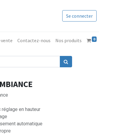
Se connecter
0
s-vente
Contactez-nous
Nos produits
AMBIANCE
ance
 réglage en hauteur
mage
ssement automatique
ropre