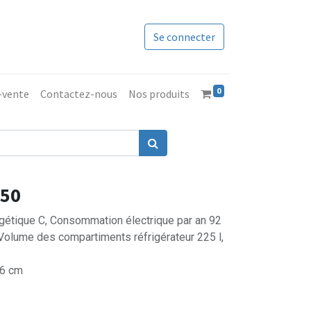
Se connecter
0
s-vente
Contactez-nous
Nos produits
550
ergétique C, Consommation électrique par an 92
Volume des compartiments réfrigérateur 225 l,
,6 cm