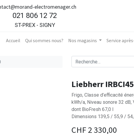
ntact@morand-electromenager.ch
021 806 12 72
ST-PREX - SIGNY
Accueil​
Qui sommes nous?
Nos magasins
Service aprè
0
Liebherr IRBCI4
Frigo, Classe d’efficacité én
kWh/a, Niveau sonore 32 dB, 
dont BioFresh 67,0 l
Dimensions 139,5 / 55,9 / 54
CHF
2 330,00