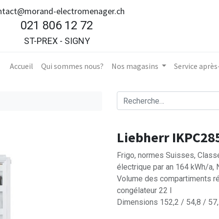
ntact@morand-electromenager.ch
021 806 12 72
ST-PREX - SIGNY
Accueil​
Qui sommes nous?
Nos magasins
Service aprè
Liebherr IKPC28
Frigo, normes Suisses, Class
électrique par an 164 kWh/a, 
Volume des compartiments ré
congélateur 22 l
Dimensions 152,2 / 54,8 / 57