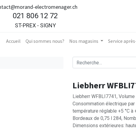
ntact@morand-electromenager.ch
021 806 12 72
ST-PREX - SIGNY
Accueil​
Qui sommes nous?
Nos magasins
Service aprè
Liebherr WFBLI
Liebherr WFBLI7741, Volume ut
Consommation électrique par 
température réglable +5 °C à
Bordeaux de 0,75 l 284, Nomb
Dimensions extérieures: haute