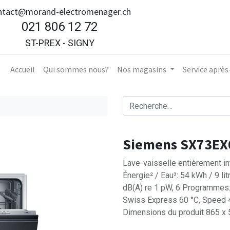
ntact@morand-electromenager.ch
021 806 12 72
ST-PREX - SIGNY
Accueil​
Qui sommes nous?
Nos magasins
Service aprè
Siemens SX73E
Lave-vaisselle entièrement int
Énergie² / Eau³: 54 kWh / 9 li
dB(A) re 1 pW, 6 Programmes: 
Swiss Express 60 °C, Speed 
Dimensions du produit 865 x