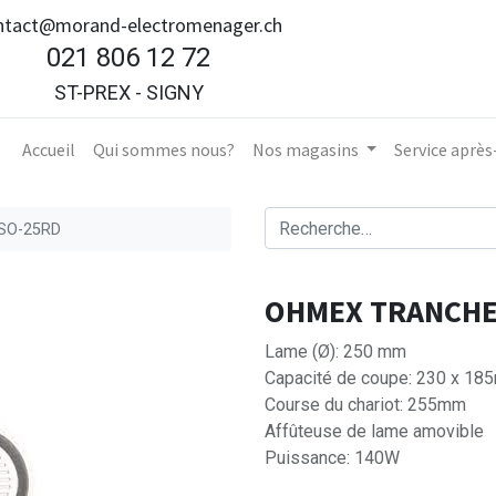
ntact@morand-electromenager.ch
021 806 12 72
ST-PREX - SIGNY
Accueil​
Qui sommes nous?
Nos magasins
Service aprè
SO-25RD
OHMEX TRANCHE
Lame (Ø): 250 mm
Capacité de coupe: 230 x 1
Course du chariot: 255mm
Affûteuse de lame amovible
Puissance: 140W