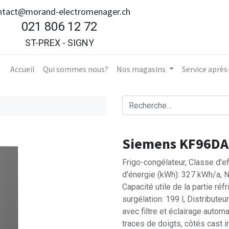
ntact@morand-electromenager.ch
021 806 12 72
ST-PREX - SIGNY
Accueil​
Qui sommes nous?
Nos magasins
Service aprè
Siemens KF96D
Frigo-congélateur, Classe d'e
d'énergie (kWh): 327 kWh/a, Ni
Capacité utile de la partie réfr
surgélation: 199 l, Distributeu
avec filtre et éclairage automa
traces de doigts, côtés cast i