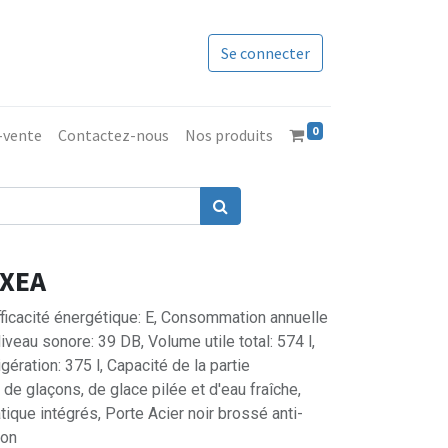
Se connecter
0
s-vente
Contactez-nous
Nos produits
AXEA
fficacité énergétique: E, Consommation annuelle
veau sonore: 39 DB, Volume utile total: 574 l,
igération: 375 l, Capacité de la partie
r de glaçons, de glace pilée et d'eau fraîche,
tique intégrés, Porte Acier noir brossé anti-
ron