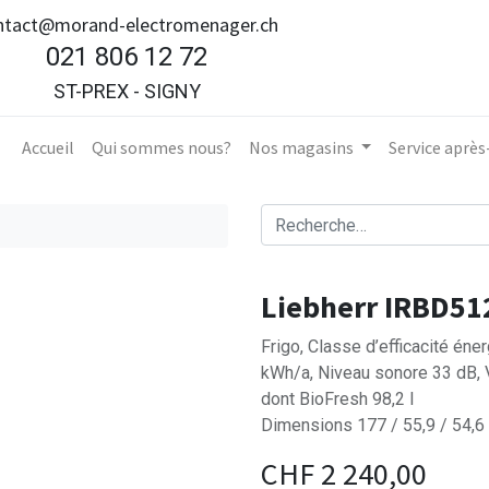
ntact@morand-electromenager.ch
021 806 12 72
ST-PREX - SIGNY
Accueil​
Qui sommes nous?
Nos magasins
Service aprè
Liebherr IRBD51
Frigo, Classe d’efficacité én
kWh/a, Niveau sonore 33 dB, 
dont BioFresh 98,2 l
Dimensions 177 / 55,9 / 54,6
CHF
2 240,00