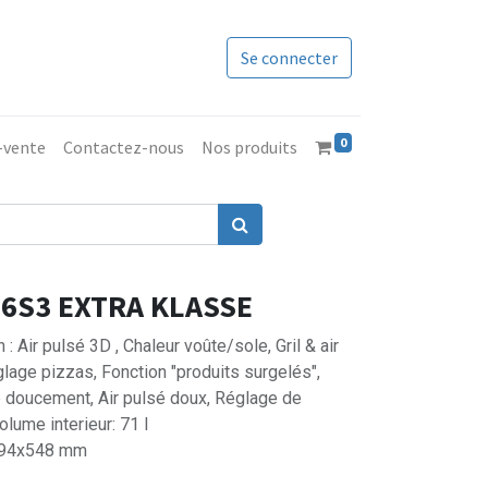
Se connecter
0
s-vente
Contactez-nous
Nos produits
6S3 EXTRA KLASSE
: Air pulsé 3D , Chaleur voûte/sole, Gril & air
glage pizzas, Fonction "produits surgelés",
re doucement, Air pulsé doux, Réglage de
olume interieur: 71 l
594x548 mm