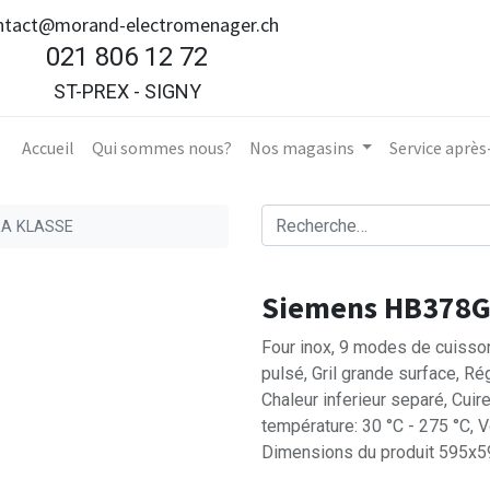
ntact@morand-electromenager.ch
021 806 12 72
ST-PREX - SIGNY
Accueil​
Qui sommes nous?
Nos magasins
Service aprè
RA KLASSE
Siemens HB378G
Four inox, 9 modes de cuisson 
pulsé, Gril grande surface, Ré
Chaleur inferieur separé, Cui
température: 30 °C - 275 °C, V
Dimensions du produit 595x