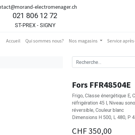
ntact@morand-electromenager.ch
021 806 12 72
ST-PREX - SIGNY
Accueil​
Qui sommes nous?
Nos magasins
Service aprè
Fors FFR48504E
Frigo, Classe énergétique E, Ca
réfrigération 45 l, Niveau son
réversible, Couleur blanc
Dimensions H 500, L 480, P 
CHF
350,00