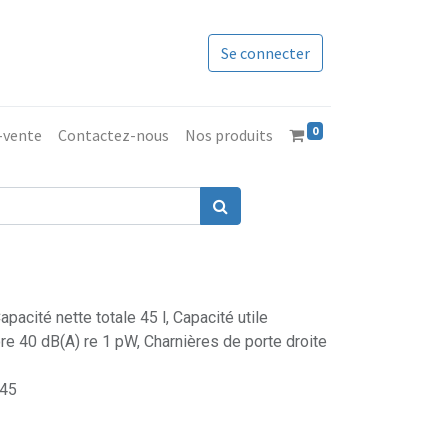
Se connecter
0
s-vente
Contactez-nous
Nos produits
pacité nette totale 45 l, Capacité utile
ore 40 dB(A) re 1 pW, Charnières de porte droite
445