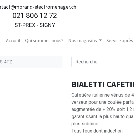
ntact@morand-electromenager.ch
021 806 12 72
ST-PREX - SIGNY
Accueil​
Qui sommes nous?
Nos magasins
Service aprè
US-4TZ
BIALETTI CAFET
Cafetière italienne vénus de 
verseur pour une coulée parfa
augmentée de + 20% soit 1,2 
garantissant la plus haute qua
plus sublimé.
Tous feux dont induction.