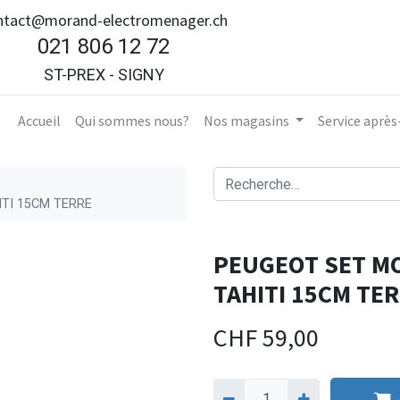
ntact@morand-electromenager.ch
021 806 12 72
ST-PREX - SIGNY
Accueil​
Qui sommes nous?
Nos magasins
Service aprè
ITI 15CM TERRE
PEUGEOT SET MO
TAHITI 15CM TE
CHF
59,00