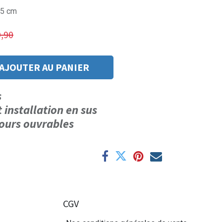
.5 cm
,90
AJOUTER AU PANIER
us
t installation en sus
 jours ouvrables
CGV