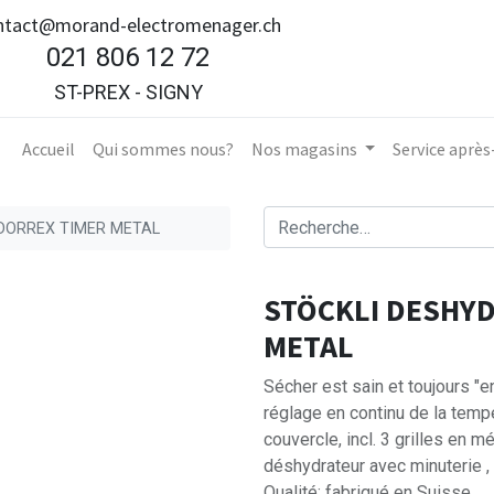
ntact@morand-electromenager.ch
021 806 12 72
ST-PREX - SIGNY
Accueil​
Qui sommes nous?
Nos magasins
Service aprè
DORREX TIMER METAL
STÖCKLI DESHY
METAL
Sécher est sain et toujours "en
réglage en continu de la tem
couvercle, incl. 3 grilles en mé
déshydrateur avec minuterie ,
Qualité: fabriqué en Suisse